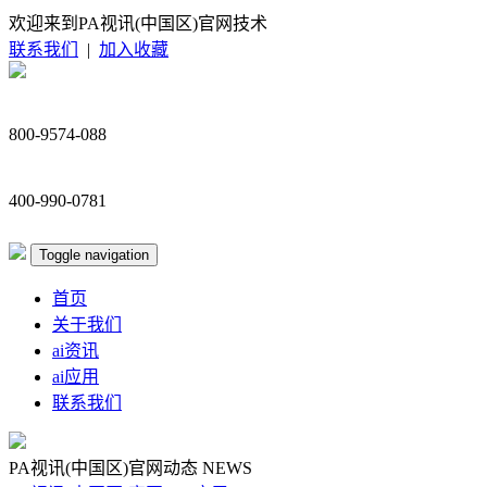
欢迎来到PA视讯(中国区)官网技术
联系我们
|
加入收藏
800-9574-088
400-990-0781
Toggle navigation
首页
关于我们
ai资讯
ai应用
联系我们
PA视讯(中国区)官网动态
NEWS