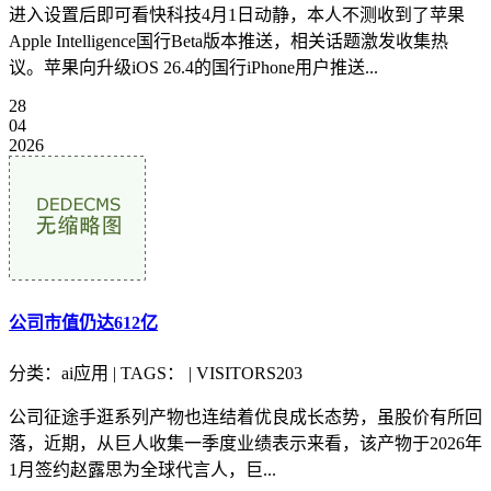
进入设置后即可看快科技4月1日动静，本人不测收到了苹果
Apple Intelligence国行Beta版本推送，相关话题激发收集热
议。苹果向升级iOS 26.4的国行iPhone用户推送...
28
04
2026
公司市值仍达612亿
分类：ai应用 | TAGS： | VISITORS203
公司征途手逛系列产物也连结着优良成长态势，虽股价有所回
落，近期，从巨人收集一季度业绩表示来看，该产物于2026年
1月签约赵露思为全球代言人，巨...