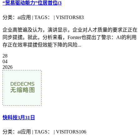
“贸易驱动能力”位居首位(3
分类：ai应用 | TAGS： | VISITORS83
企业高管遍及认为，演讲显示，企业对人才质量的要求正正在
同步提拔。就此，分析来看，Forster也提出了警示：AI的利用
存正在效率提拔但效能下降的风险...
28
04
2026
快科技3月31日
分类：ai应用 | TAGS： | VISITORS106