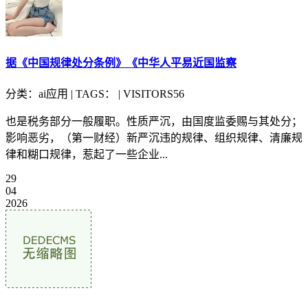
据《中国规律处分条例》《中华人平易近国监察
分类：ai应用 | TAGS： | VISITORS56
也是税务部分一般履职。性质严沉，由国度监委赐与其处分；
影响恶劣，（第一财经）新严沉违的规律、组织规律、清廉规
律和糊口规律，惹起了一些企业...
29
04
2026