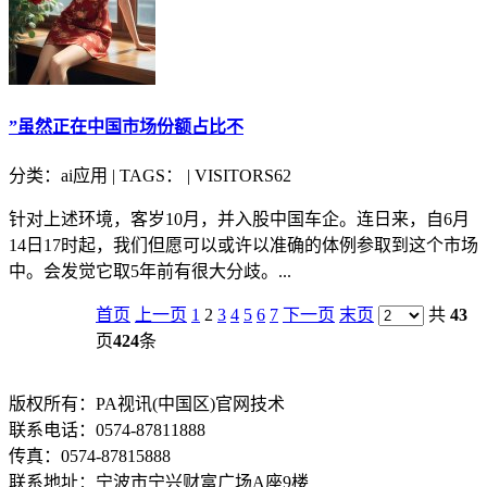
”虽然正在中国市场份额占比不
分类：ai应用 | TAGS： | VISITORS62
针对上述环境，客岁10月，并入股中国车企。连日来，自6月
14日17时起，我们但愿可以或许以准确的体例参取到这个市场
中。会发觉它取5年前有很大分歧。...
首页
上一页
1
2
3
4
5
6
7
下一页
末页
共
43
页
424
条
版权所有：PA视讯(中国区)官网技术
联系电话：0574-87811888
传真：0574-87815888
联系地址：宁波市宁兴财富广场A座9楼