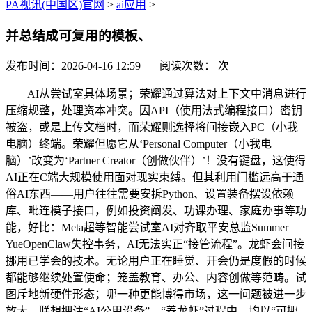
PA视讯(中国区)官网
>
ai应用
>
并总结成可复用的模板、
发布时间：2026-04-16 12:59 | 阅读次数：
次
AI从尝试室具体场景；荣耀通过算法对上下文中消息进行
压缩规整，处理资本冲突。因API（使用法式编程接口）密钥
被盗，或是上传文档时，而荣耀则选择将间接嵌入PC（小我
电脑）终端。荣耀但愿它从‘Personal Computer（小我电
脑）’改变为‘Partner Creator（创做伙伴）’！没有键盘，这使得
AI正在C端大规模使用面对现实束缚。但其利用门槛远高于通
俗AI东西——用户往往需要安拆Python、设置装备摆设依赖
库、毗连模子接口，例如投资阐发、功课办理、家庭办事等功
能，好比：Meta超等智能尝试室AI对齐取平安总监Summer
YueOpenClaw失控事务，AI无法实正“接管流程”。龙虾会间接
挪用已学会的技术。无论用户正在睡觉、开会仍是度假的时候
都能够继续处置使命；笼盖教育、办公、内容创做等范畴。试
图斥地新硬件形态；哪一种更能博得市场，这一问题被进一步
放大。联想押注“AI公用设备”，“养龙虾”过程中，均以“可挪